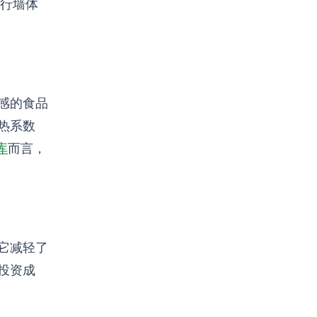
进行墙体
感的食品
热系数
库
而言，
它减轻了
投资成