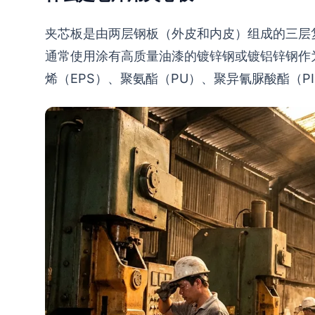
夹芯板是由两层钢板（外皮和内皮）组成的三层
通常使用涂有高质量油漆的镀锌钢或镀铝锌钢作
烯（EPS）、聚氨酯（PU）、聚异氰脲酸酯（P