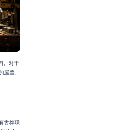
料。对于
的屋盖。
有舌榫联