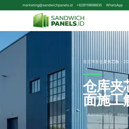
Skip to content
marketing@sandwichpanels.id
+628119898835
WhatsApp
首页
博客
仓库夹芯板：2
仓库夹
面施工
Administrator
Febru