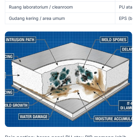
Ruang laboratorium / cleanroom
PU atau 
Gudang kering / area umum
EPS (bole