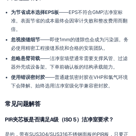
为节省成本选择EPS板
——EPS不符合GMP洁净室标
准。表面节省的成本最终会因审计失败和整改费用而翻
倍。
忽视接缝细节
——即使1mm的缝隙也会成为污染源。务
必使用精密工程接缝系统和合格的安装团队。
忽略悬臂荷载
——洁净室墙壁通常需要支撑风管、过滤
器外壳或设备架。下单前确认板的结构承载能力。
使用错误密封胶
——普通建筑密封胶在VHP和氯气环境
下会降解。始终选用洁净室级化学兼容密封胶。
常见问题解答
PIR夹芯板是否满足A级（ISO 5）洁净室要求？
是的，带有SUS304/SUS316不锈钢面板的PIR板，只要正