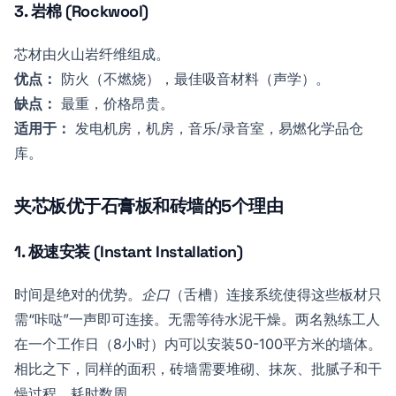
3. 岩棉 (Rockwool)
芯材由火山岩纤维组成。
优点：
防火（不燃烧），最佳吸音材料（声学）。
缺点：
最重，价格昂贵。
适用于：
发电机房，机房，音乐/录音室，易燃化学品仓
库。
夹芯板优于石膏板和砖墙的5个理由
1. 极速安装 (Instant Installation)
时间是绝对的优势。
企口
（舌槽）连接系统使得这些板材只
需“咔哒”一声即可连接。无需等待水泥干燥。两名熟练工人
在一个工作日（8小时）内可以安装50-100平方米的墙体。
相比之下，同样的面积，砖墙需要堆砌、抹灰、批腻子和干
燥过程，耗时数周。