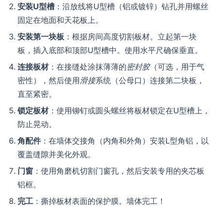
安装U型槽
：沿放线将U型槽（铝或镀锌）钻孔并用螺丝
固定在地面和天花板上。
安装第一块板
：根据房间高度切割板材。立起第一块
板，插入底部和顶部U型槽中。使用水平尺确保垂直。
连接板材
：在接缝处涂抹薄薄的
密封胶
（可选，用于气
密性），然后使用
滑接
系统（公母口）连接第二块板，
直至紧密。
锁定板材
：使用铆钉或圆头螺丝将板材锁定在U型槽上，
防止晃动。
角配件
：在墙体交接角（内角和外角）安装L型角铝，以
覆盖缝隙并美化外观。
门窗
：使用角磨机切割门窗孔，然后安装专用的夹芯板
铝框。
完工
：撕掉板材表面的保护膜。墙体完工！