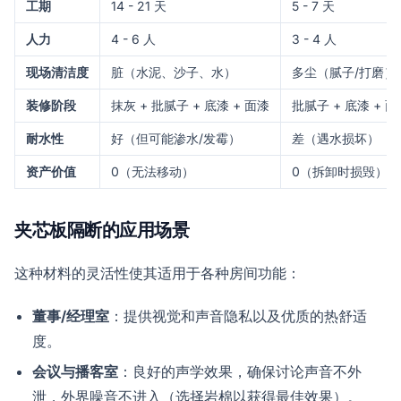
工期
14 - 21 天
5 - 7 天
人力
4 - 6 人
3 - 4 人
现场清洁度
脏（水泥、沙子、水）
多尘（腻子/打磨）
装修阶段
抹灰 + 批腻子 + 底漆 + 面漆
批腻子 + 底漆 + 面
耐水性
好（但可能渗水/发霉）
差（遇水损坏）
资产价值
0（无法移动）
0（拆卸时损毁）
夹芯板隔断的应用场景
这种材料的灵活性使其适用于各种房间功能：
董事/经理室
：提供视觉和声音隐私以及优质的热舒适
度。
会议与播客室
：良好的声学效果，确保讨论声音不外
泄，外界噪音不进入（选择岩棉以获得最佳效果）。