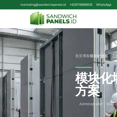
Skip to content
marketing@sandwichpanels.id
+628119898835
WhatsApp
首页
博客
模块化墙板：工
模块化
方案
Administrator
May 2