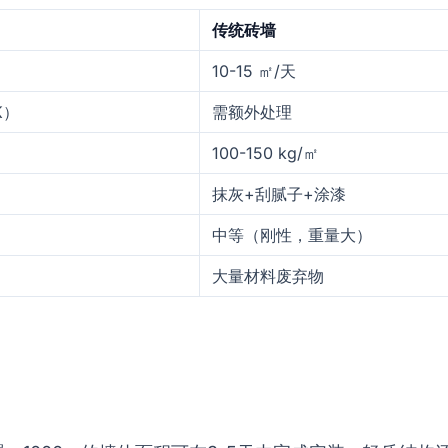
传统砖墙
10-15 ㎡/天
K）
需额外处理
100-150 kg/㎡
抹灰+刮腻子+涂漆
中等（刚性，重量大）
大量材料废弃物